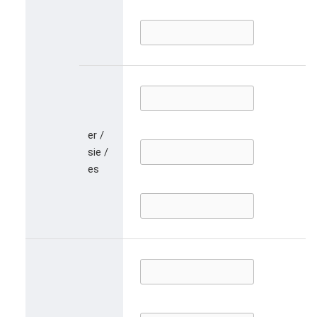
er /
sie /
es