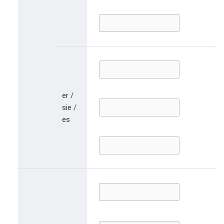
er /
sie /
es