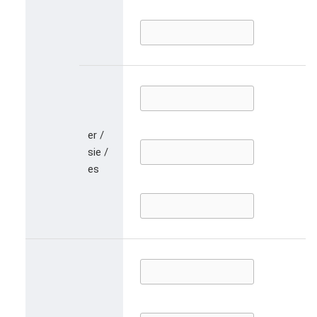
er /
sie /
es