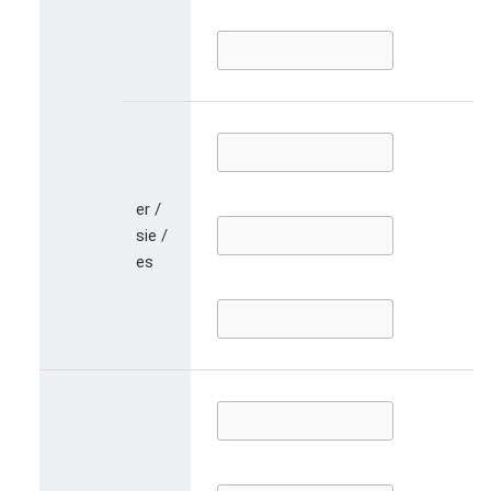
er /
sie /
es