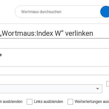
f „Wortmaus:Index W“ verlinken
e
en ausblenden
Links ausblenden
Weiterleitungen au