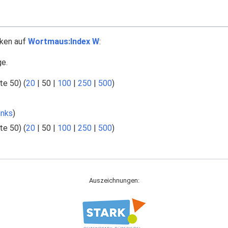
nken auf
Wortmaus:Index W
:
ge.
te 50
) (
20
|
50
|
100
|
250
|
500
)
inks
)
te 50
) (
20
|
50
|
100
|
250
|
500
)
Auszeichnungen: