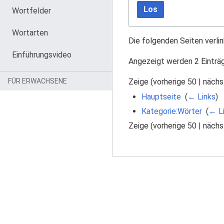
Los
Wortfelder
Wortarten
Die folgenden Seiten verli
Einführungsvideo
Angezeigt werden 2 Einträ
Zeige (
vorherige 50
|
nächs
FÜR ERWACHSENE
Hauptseite
‎
(
← Links
)
Kategorie:Wörter
‎
(
← L
Zeige (
vorherige 50
|
nächs