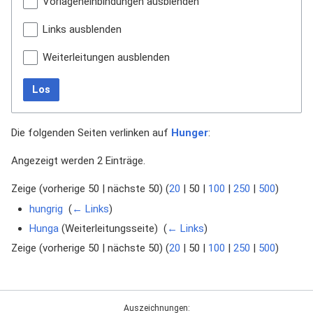
Vorlageneinbindungen ausblenden
Links ausblenden
Weiterleitungen ausblenden
Los
Die folgenden Seiten verlinken auf
Hunger
:
Angezeigt werden 2 Einträge.
Zeige (
vorherige 50
|
nächste 50
) (
20
|
50
|
100
|
250
|
500
)
hungrig
‎
(
← Links
)
Hunga
(Weiterleitungsseite) ‎
(
← Links
)
Zeige (
vorherige 50
|
nächste 50
) (
20
|
50
|
100
|
250
|
500
)
Auszeichnungen: