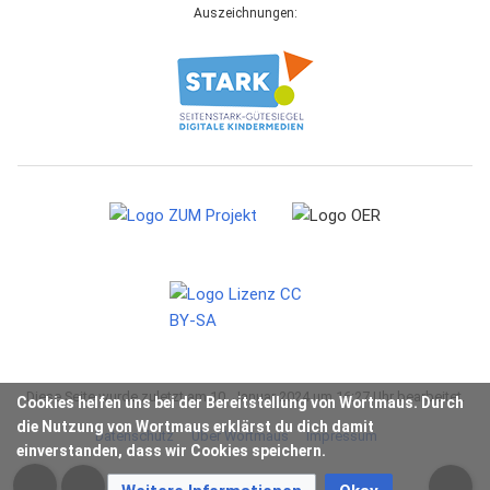
Auszeichnungen:
Diese Seite wurde zuletzt am 10. Januar 2024 um 16:27 Uhr bearbeitet.
Cookies helfen uns bei der Bereitstellung von Wortmaus. Durch
die Nutzung von Wortmaus erklärst du dich damit
Datenschutz
Über Wortmaus
Impressum
einverstanden, dass wir Cookies speichern.