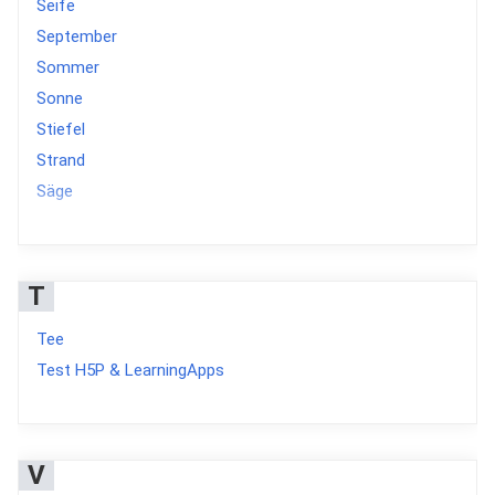
Seife
September
Sommer
Sonne
Stiefel
Strand
Säge
T
Tee
Test H5P & LearningApps
V