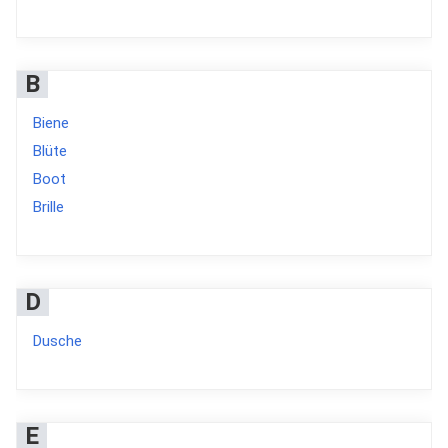
B
Biene
Blüte
Boot
Brille
D
Dusche
E