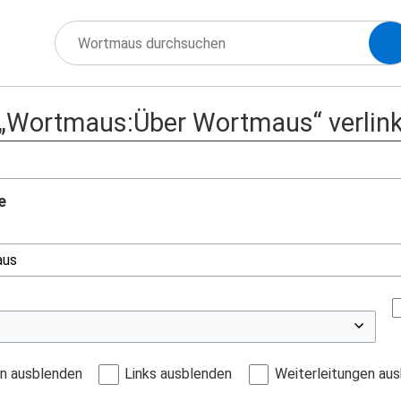
f „Wortmaus:Über Wortmaus“ verlin
e
en ausblenden
Links ausblenden
Weiterleitungen au