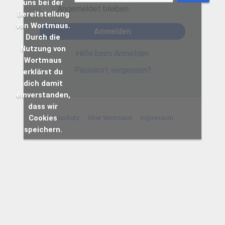
uns bei der
Angemeldet bleiben
Bereitstellung
von Wortmaus.
Anmelden
Durch die
Nutzung von
Hilfe beim Anmelden
Wortmaus
Passwort vergessen?
erklärst du
dich damit
einverstanden,
dass wir
Cookies
Datenschutz
Über Wortmaus
Impressum
speichern.