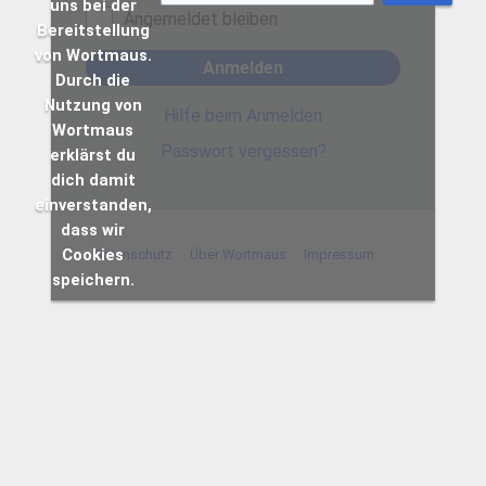
uns bei der
Angemeldet bleiben
Bereitstellung
von Wortmaus.
Anmelden
Durch die
Nutzung von
Hilfe beim Anmelden
Wortmaus
Passwort vergessen?
erklärst du
dich damit
einverstanden,
dass wir
Cookies
Datenschutz
Über Wortmaus
Impressum
speichern.