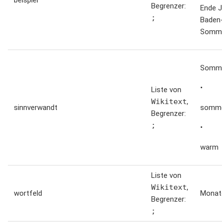
beispiel
Begrenzer:
Ende J
;
Baden
Somme
Somm
•
Liste von
Wikitext
,
sinnverwandt
somme
Begrenzer:
;
•
warm
Liste von
Wikitext
,
wortfeld
Monat
Begrenzer:
;