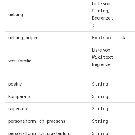
Liste von
String
,
uebung
Begrenzer:
;
uebung_helper
Boolean
Ja
Liste von
Wikitext
,
wortfamilie
Begrenzer:
;
positiv
String
komparativ
String
superlativ
String
personalform_ich_praesens
String
personalform_ich_praeteritum
String