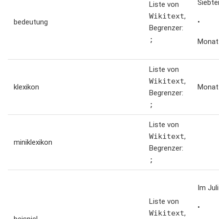
Siebte
Liste von
Wikitext
,
bedeutung
•
Begrenzer:
;
Monat
Liste von
Wikitext
,
klexikon
Monat
Begrenzer:
;
Liste von
Wikitext
,
miniklexikon
Begrenzer:
;
Im Jul
Liste von
•
Wikitext
,