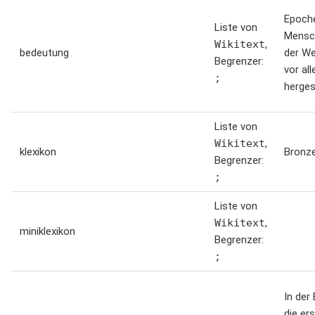
Epoch
Liste von
Mensch
Wikitext
,
bedeutung
der W
Begrenzer:
vor al
;
herges
Liste von
Wikitext
,
klexikon
Bronze
Begrenzer:
;
Liste von
Wikitext
,
miniklexikon
Begrenzer:
;
In der
die er