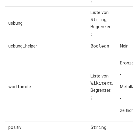
;
Liste von
String
,
uebung
Begrenzer:
;
uebung_helper
Boolean
Nein
Bronz
•
Liste von
Wikitext
,
wortfamilie
Metall
Begrenzer:
;
•
zeitlic
positiv
String