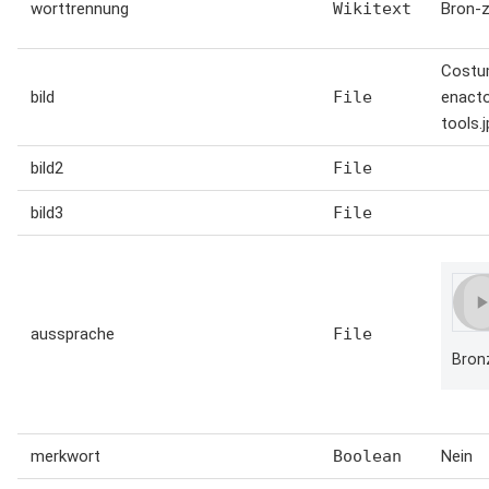
worttrennung
Wikitext
Bron-z
Costu
bild
File
enacto
tools.
bild2
File
bild3
File
aussprache
File
Bron
merkwort
Boolean
Nein